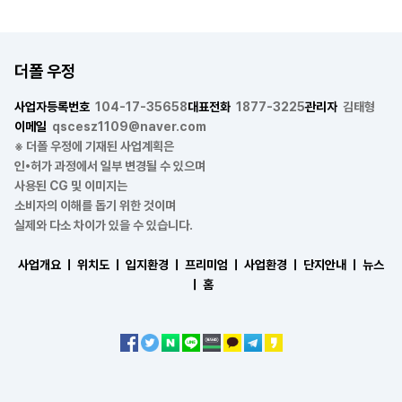
더폴 우정
사업자등록번호
104-17-35658
대표전화
1877-3225
관리자
김태형
이메일
qscesz1109@naver.com
※ 더폴 우정에 기재된 사업계획은
인•허가 과정에서 일부 변경될 수 있으며
사용된 CG 및 이미지는
소비자의 이해를 돕기 위한 것이며
실제와 다소 차이가 있을 수 있습니다.
사업개요 ㅣ
위치도 ㅣ
입지환경 ㅣ
프리미엄 ㅣ
사업환경 ㅣ
단지안내 ㅣ
뉴스
ㅣ
홈