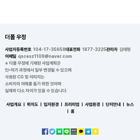
더폴 우정
사업자등록번호
104-17-35658
대표전화
1877-3225
관리자
김태형
이메일
qscesz1109@naver.com
※ 더폴 우정에 기재된 사업계획은
인•허가 과정에서 일부 변경될 수 있으며
사용된 CG 및 이미지는
소비자의 이해를 돕기 위한 것이며
실제와 다소 차이가 있을 수 있습니다.
사업개요 ㅣ
위치도 ㅣ
입지환경 ㅣ
프리미엄 ㅣ
사업환경 ㅣ
단지안내 ㅣ
뉴스
ㅣ
홈